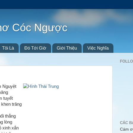
Thơ Cóc Ngược
Tôi Là
Đó Tới Giờ
Giới Thiệu
Việc Nghĩa
FOLL
m Nguyệt
măng
m tuyết
 khen trăng
ối thẳng
g lòng
CÁC B
 xinh xắn
Cám ơn