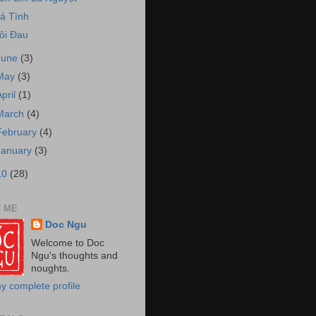
á Tình
ôi Đau
June
(3)
May
(3)
April
(1)
March
(4)
February
(4)
January
(3)
10
(28)
 ME
Doc Ngu
Welcome to Doc
Ngu's thoughts and
noughts.
y complete profile