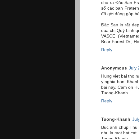
cho ra Đăc San Fr
số các bạn Fratern
đã gời đóng góp bà
Đặc San in rất đẹp
qua chị Quý Linh qu
VASCE (Vietnames
Briar Forest Dr., 
Reply
Anonymous
July 
Hung viet bai tho n
y nghia hon. Khanh
bai nay. Cam on H
Tuong-Khanh
Reply
Tuong-Khanh
Jul
Buc anh chup Thu 
nhu la mot hat cat.
Tuong-Khanh