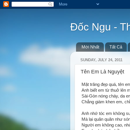
Đốc Ngu - 
Mới Nhất
Tất Cả
SUNDAY, JULY 24, 2011
Tên Em Là Nguyệt
Mặt trăng đẹp quá, tên e
Anh biết em từ thuở lên 
Sài-Gòn nóng cháy, da e
Chẳng giám khen em, chỉ
Anh nhớ tóc em không su
Mà lại quăn quăn như són
Người em không cao, nhỏ