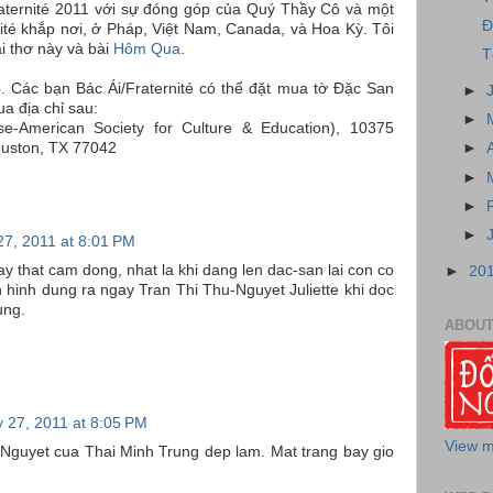
aternité 2011 với sự đóng góp của Quý Thầy Cô và một
Đ
ité khắp nơi, ở Pháp, Việt Nam, Canada, và Hoa Kỳ. Tôi
i thơ này và bài
Hôm Qua
.
T
. Các bạn Bác Ái/Fraternité có thể đặt mua tờ Đặc San
►
a địa chỉ sau:
►
e-American Society for Culture & Education), 10375
Houston, TX 77042
►
►
►
►
27, 2011 at 8:01 PM
ay that cam dong, nhat la khi dang len dac-san lai con co
►
20
 hinh dung ra ngay Tran Thi Thu-Nguyet Juliette khi doc
ung.
ABOUT
y 27, 2011 at 8:05 PM
View m
Nguyet cua Thai Minh Trung dep lam. Mat trang bay gio