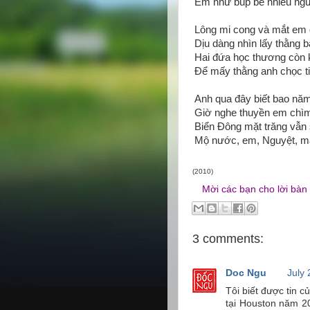
Em như búp bê nhiều ngư
Lông mi cong và mắt em
Dịu dàng nhìn lấy thằng 
Hai đứa học thương còn 
Để mấy thằng anh chọc t
Anh qua đây biết bao nă
Giờ nghe thuyền em chì
Biển Đông mặt trăng vẫn 
Mộ nước, em, Nguyệt, mãi
(2010)
Mời các bạn cho lời bàn
3 comments:
Doc Ngu
July 
Tôi biết được tin c
tại Houston năm 2