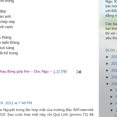
ời trông
Ngu. K
bài mớ
với Đố
 đẹp
đăng 
bạn anh
khép nép
Các bạ
inh ranh
bài th
thì xi
m tháng
yêu th
m biển Đông
soi sáng
BLOG 
 trẻ trung
►
20
►
20
►
20
 hay đóng gớp thơ --
Doc Ngu
--
1:37 PM
►
20
▼
20
►
►
24, 2011 at 7:48 PM
►
ủa Nguyệt trong lần hợp mặt của trường Bác Ái/Fraternité
▼
010. Sau cuộc hợp mặt này, chị Quý Linh (promo 72) đã
T