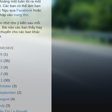
hoảng một tuần tôi ra một
i. Các bạn có thể làm bạn
c Ngu qua
Facebook
hơặc
nhập vào
trang thơ
.
n nhớ cho ý kiến sau mỗi
ơ. Bài nào các bạn thấy hay
n chuyển cho các bạn khác
ơ.
ARCHIVE
26
(1)
15
(35)
13
(4)
12
(4)
11
(30)
October
(3)
September
(2)
August
(4)
July
(3)
ên Em Là Nguyệt