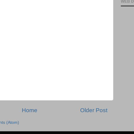
WEB D
Home
Older Post
ts (Atom)