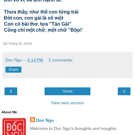
Thưa thầy, như thế con từng trải
Đời con, con gái là số một
Con có bài thơ, tựa "Tán Gái"
Cũng chỉ một chữ, một chữ "Bộp!
"
(20 Tháng 10, 2010)
Doc Ngu
--
5:14 PM
2 comments:
Share
‹
›
Home
View web version
About Me
Doc Ngu
Welcome to Doc Ngu's thoughts and noughts.