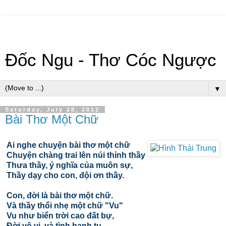
Đốc Ngu - Thơ Cóc Ngược
▼
Saturday, July 28, 2012
Bài Thơ Một Chữ
Ai nghe chuyện bài thơ một chữ
Chuyện chàng trai lên núi thỉnh thầy
Thưa thầy, ý nghĩa của muôn sự,
Thầy dạy cho con, đội ơn thầy.
Con, đời là bài thơ một chữ.
Và thầy thổi nhẹ một chữ "Vu"
Vu như biển trời cao đất bự,
Đời vô vi, và tình hạnh tu.