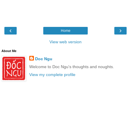
‹
›
Home
View web version
About Me
Doc Ngu
Welcome to Doc Ngu's thoughts and noughts.
View my complete profile