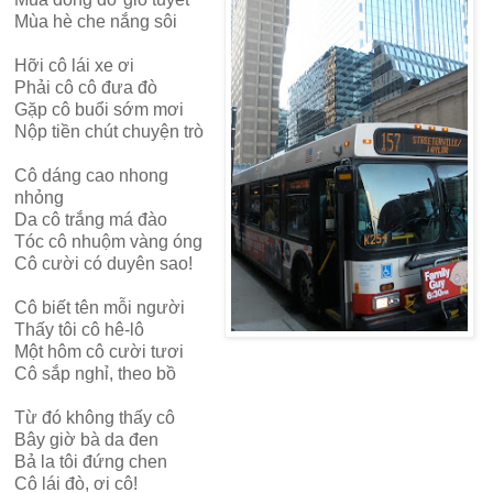
Mùa hè che nắng sôi
Hỡi cô lái xe ơi
Phải cô cô đưa đò
Gặp cô buổi sớm mơi
Nộp tiền chút chuyện trò
Cô dáng cao nhong
nhỏng
Da cô trắng má đào
Tóc cô nhuộm vàng óng
Cô cười có duyên sao!
Cô biết tên mỗi người
Thấy tôi cô hê-lô
Một hôm cô cười tươi
Cô sắp nghỉ, theo bồ
Từ đó không thấy cô
Bây giờ bà da đen
Bả la tôi đứng chen
Cô lái đò, ơi cô!