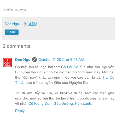
(2 Tháng 11, 2010)
Doc Ngu
--
9:14 PM
Share
3 comments:
Doc Ngu
October 7, 2011 at 6:46 AM
Có một lần tôi đọc bài thơ
Cô Lái Đò
của nhà thơ Nguyễn
Bính, bài thơ gợi ý cho tôi viết bài thơ "đời nay" này. Một bài
thơ "đời nay" khác xin giới thiệu với các bạn là bài
Hai Cô
Thuý
, dựa trên chuyện Kiều của Nguyễn Du.
Tôi đi làm, lấy xe lửa, xe buýt và đi bộ. Mời các bạn ghé
qua đọc một số bài thơ tôi lấy ý trên con đường tới sở hay
về nhà:
Cô Kiếng Đen
,
Góc Đường
,
Hôn Lạnh
.
Reply