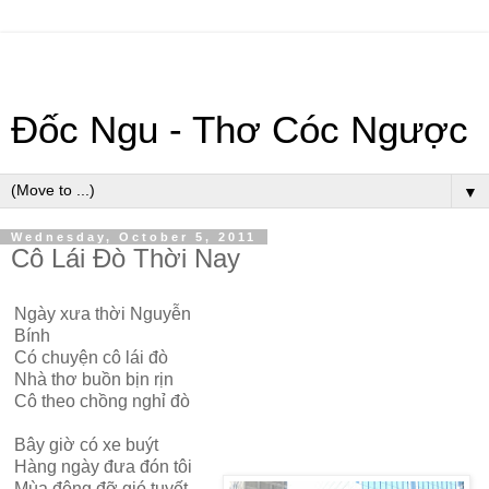
Đốc Ngu - Thơ Cóc Ngược
▼
Wednesday, October 5, 2011
Cô Lái Đò Thời Nay
Ngày xưa thời Nguyễn
Bính
Có chuyện cô lái đò
Nhà thơ buồn bịn rịn
Cô theo chồng nghỉ đò
Bây giờ có xe buýt
Hàng ngày đưa đón tôi
Mùa đông đỡ gió tuyết